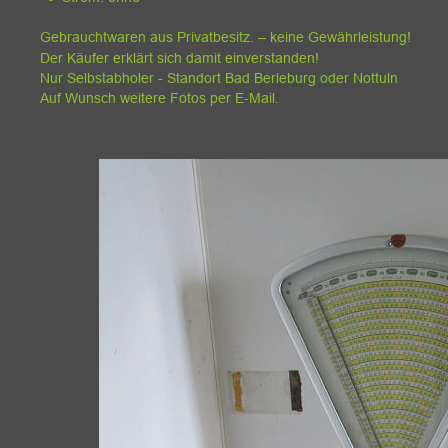
Gebrauchtwaren aus Privatbesitz. – keine Gewährleistung!
Der Käufer erklärt sich damit einverstanden!
Nur Selbstabholer - Standort Bad Berleburg oder Nottuln
Auf Wunsch weitere Fotos per E-Mail.