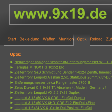
Optik:
► 
Neuwertiger analoger Schnittbild-Entfernungsmesser WILD 
► 
Fernglas MINOX HG 10x52 BR
► 
Zielfernrohr S&B Schmidt und Bender 1-8x24 Zenith, Innens
► 
Zielfernrohr Leupold Alaskan 2,5x, Stahltubus 20mm/7/8“-D
► 
Entfernungsmesser Leica Rangemaster 2700-B
► 
Zeiss Diavari C 3-9x36 T*, Absehen 4, Made in Germany !
► 
Zielfernrohr Leupold VX-2 2-7x33 Duplex
► 
Leupold 3-18x50 VX-6 CDS - FireDot Duplex
► 
Leupold 3-18x50 VX-6HD–CDS-ZL2-FireDot 4Fine
► 
Leupold 1-6x24 VX-6, Circle-Dot Post mit FireDot